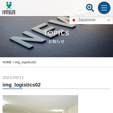
Japanese
TOPICS
お知らせ
HOME
>
img_logistics02
2021/09/11
img_logistics02