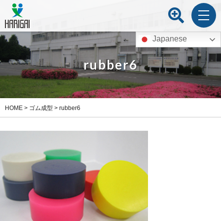
Japanese
rubber6
HOME
>
ゴム成型
>
rubber6