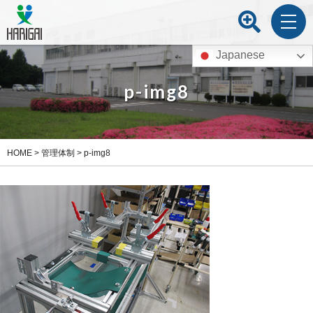
Japanese
p-img8
HOME
>
管理体制
>
p-img8