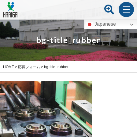
Japanese
bg-title_rubber
HOME
>
応募フォーム
>
bg-title_rubber