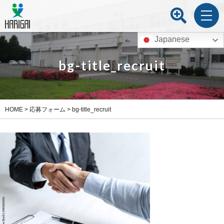
Japanese
bg-title_recruit
HOME
>
応募フォーム
>
bg-title_recruit