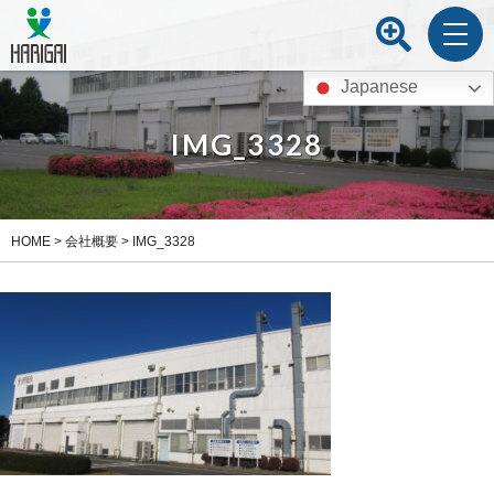
Japanese
IMG_3328
HOME
>
会社概要
>
IMG_3328