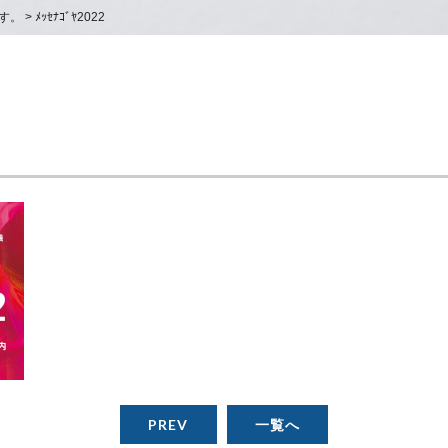
す。
>
ﾒｯｾﾅｺﾞﾔ2022
PREV
一覧へ